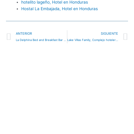
hotelito lageño, Hotel en Honduras
Hostal La Embajada, Hotel en Honduras
Ant
S
ANTERIOR
SIGUIENTE
La Delphina Bed and Breakfast Bar and Grill Hotel, hotel en Sambo Creek, Honduras
Lake Villas Family, Complejo hotelero en Peña Blanca, Honduras