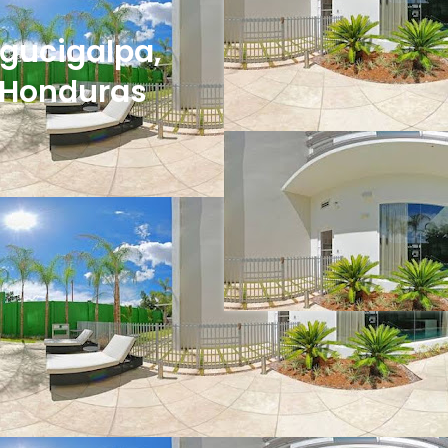
egucigalpa,
, Honduras