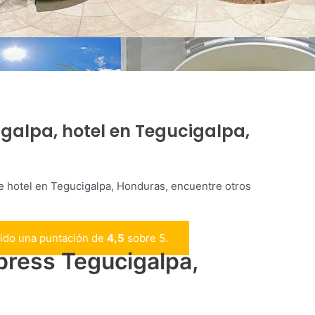
igalpa, hotel en Tegucigalpa,
le hotel en Tegucigalpa, Honduras, encuentre otros
bido una puntación de
4,5
sobre 5.
press Tegucigalpa,