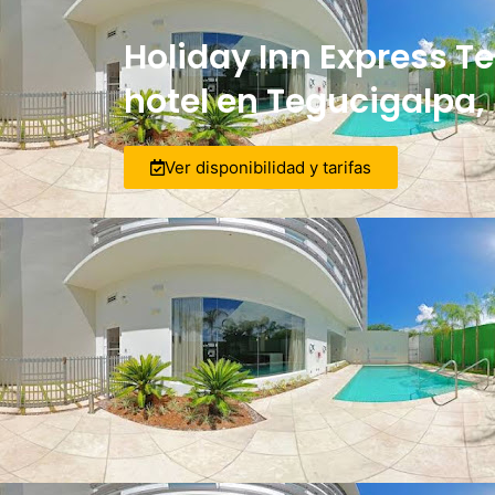
Holiday Inn Express T
hotel en Tegucigalpa
Ver disponibilidad y tarifas