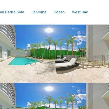
an Pedro Sula
La Ceiba
Copán
West Bay