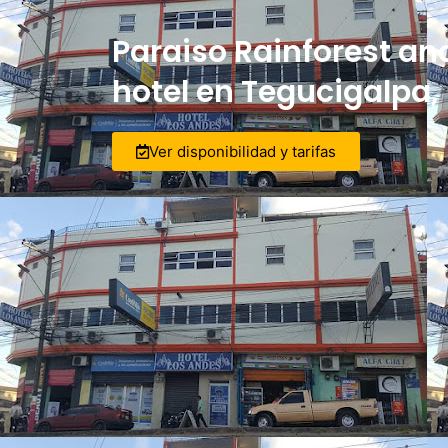
Paraiso Rainforest an
hotel en Tegucigalpa
Ver disponibilidad y tarifas