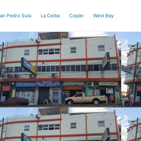
an Pedro Sula
La Ceiba
Copán
West Bay