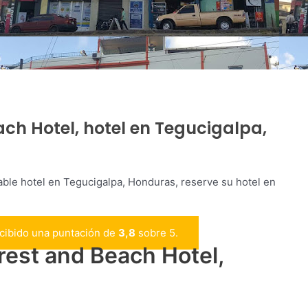
ch Hotel, hotel en Tegucigalpa,
able hotel en Tegucigalpa, Honduras, reserve su hotel en
ecibido una puntación de
3,8
sobre 5.
rest and Beach Hotel,