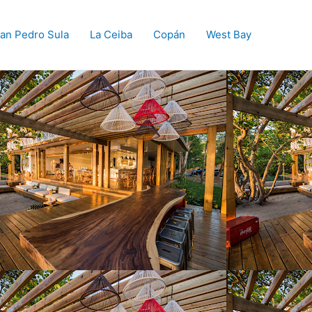
an Pedro Sula
La Ceiba
Copán
West Bay