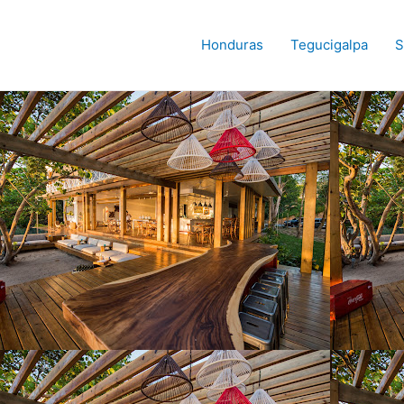
Honduras
Tegucigalpa
S