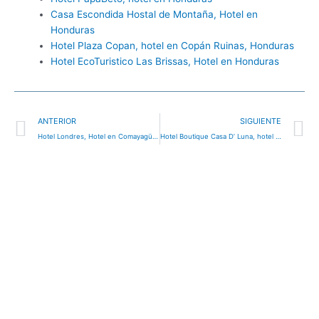
Casa Escondida Hostal de Montaña, Hotel en
Honduras
Hotel Plaza Copan, hotel en Copán Ruinas, Honduras
Hotel EcoTuristico Las Brissas, Hotel en Honduras
Ant
S
ANTERIOR
SIGUIENTE
Hotel Londres, Hotel en Comayagüela, Honduras
Hotel Boutique Casa D’ Luna, hotel en Choluteca, Honduras