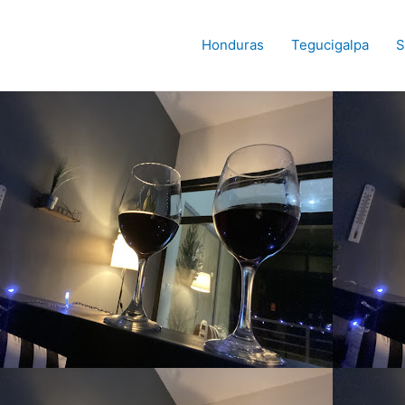
Honduras
Tegucigalpa
S