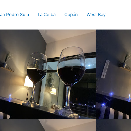
an Pedro Sula
La Ceiba
Copán
West Bay