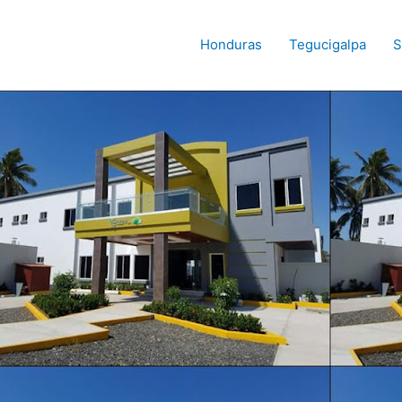
Honduras
Tegucigalpa
S