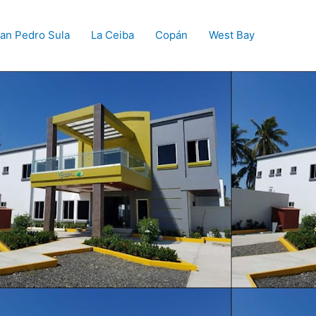
an Pedro Sula
La Ceiba
Copán
West Bay