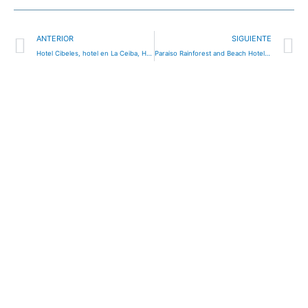
Ant
S
ANTERIOR
SIGUIENTE
Hotel Cibeles, hotel en La Ceiba, Honduras
Paraiso Rainforest and Beach Hotel, hotel en Tegucigalpa, Honduras