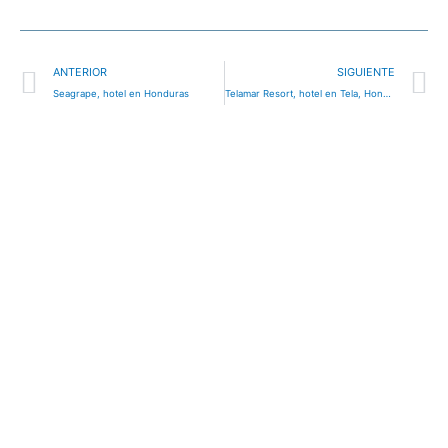
Ant
S
ANTERIOR
SIGUIENTE
Seagrape, hotel en Honduras
Telamar Resort, hotel en Tela, Honduras