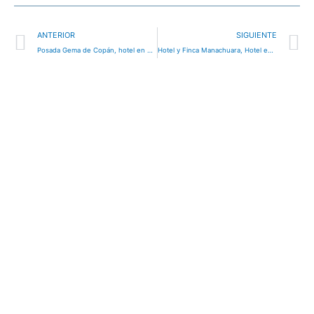
Ant
S
ANTERIOR
SIGUIENTE
Posada Gema de Copán, hotel en Santa Rosa de Copán, Honduras
Hotel y Finca Manachuara, Hotel en Sulaco, Honduras