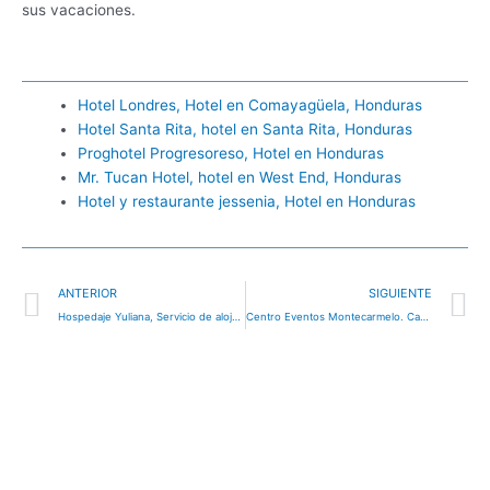
sus vacaciones.
Hotel Londres, Hotel en Comayagüela, Honduras
Hotel Santa Rita, hotel en Santa Rita, Honduras
Proghotel Progresoreso, Hotel en Honduras
Mr. Tucan Hotel, hotel en West End, Honduras
Hotel y restaurante jessenia, Hotel en Honduras
Ant
S
ANTERIOR
SIGUIENTE
Hospedaje Yuliana, Servicio de alojamiento vacacional en Honduras
Centro Eventos Montecarmelo. Campamento, Hotel en Honduras