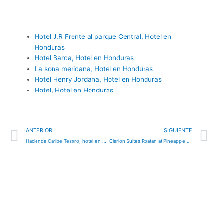
Hotel J.R Frente al parque Central, Hotel en
Honduras
Hotel Barca, Hotel en Honduras
La sona mericana, Hotel en Honduras
Hotel Henry Jordana, Hotel en Honduras
Hotel, Hotel en Honduras
Ant
S
ANTERIOR
SIGUIENTE
Hacienda Caribe Tesoro, hotel en West Bay, Honduras
Clarion Suites Roatan at Pineapple Villas, hotel en French Harbour, Honduras