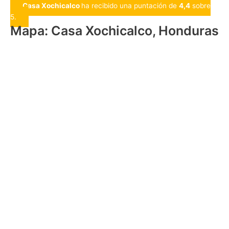
Casa Xochicalco
ha recibido una puntación de
4,4
sobre
5.
Mapa: Casa Xochicalco, Honduras