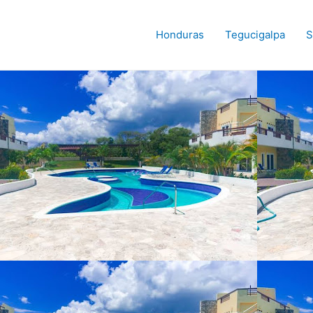
Honduras
Tegucigalpa
S