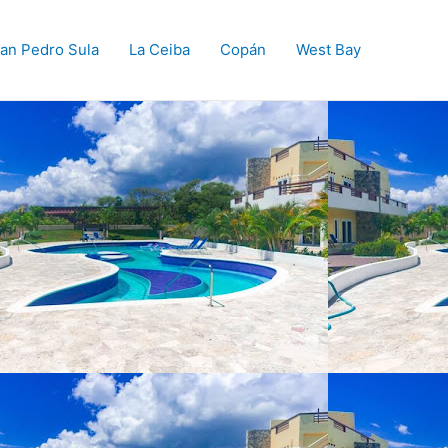
an Pedro Sula
La Ceiba
Copán
West Bay