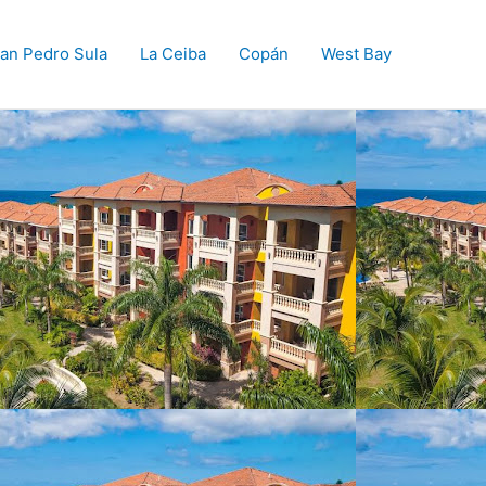
an Pedro Sula
La Ceiba
Copán
West Bay