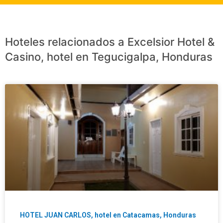
Hoteles relacionados a Excelsior Hotel &
Casino, hotel en Tegucigalpa, Honduras
HOTEL JUAN CARLOS, hotel en Catacamas, Honduras