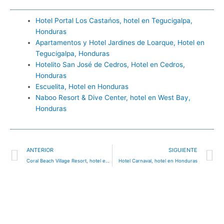
Hotel Portal Los Castańos, hotel en Tegucigalpa,
Honduras
Apartamentos y Hotel Jardines de Loarque, Hotel en
Tegucigalpa, Honduras
Hotelito San José de Cedros, Hotel en Cedros,
Honduras
Escuelita, Hotel en Honduras
Naboo Resort & Dive Center, hotel en West Bay,
Honduras
Ant
S
ANTERIOR
SIGUIENTE
Coral Beach Village Resort, hotel en Utila, Honduras
Hotel Carnaval, hotel en Honduras