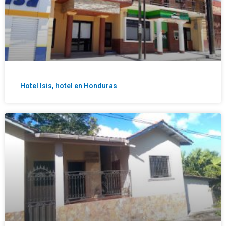
Hotel Isis, hotel en Honduras