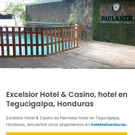
Excelsior Hotel & Casino, hotel en
Tegucigalpa, Honduras
Excelsior Hotel & Casino es Hermoso hotel en Tegucigalpa,
Honduras, encuentre otros alojamientos en
hoteleshonduras.