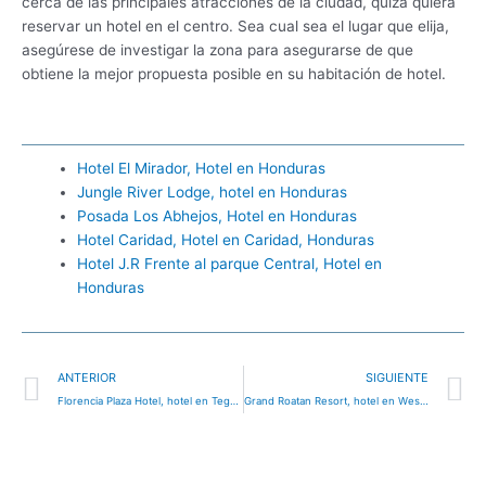
cerca de las principales atracciones de la ciudad, quizá quiera
reservar un hotel en el centro. Sea cual sea el lugar que elija,
asegúrese de investigar la zona para asegurarse de que
obtiene la mejor propuesta posible en su habitación de hotel.
Hotel El Mirador, Hotel en Honduras
Jungle River Lodge, hotel en Honduras
Posada Los Abhejos, Hotel en Honduras
Hotel Caridad, Hotel en Caridad, Honduras
Hotel J.R Frente al parque Central, Hotel en
Honduras
Ant
S
ANTERIOR
SIGUIENTE
Florencia Plaza Hotel, hotel en Tegucigalpa, Honduras
Grand Roatan Resort, hotel en West Bay, Honduras