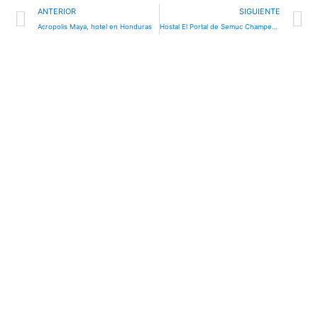
Ant
S
ANTERIOR
SIGUIENTE
Acropolis Maya, hotel en Honduras
Hostal El Portal de Semuc Champey, hotel en Honduras