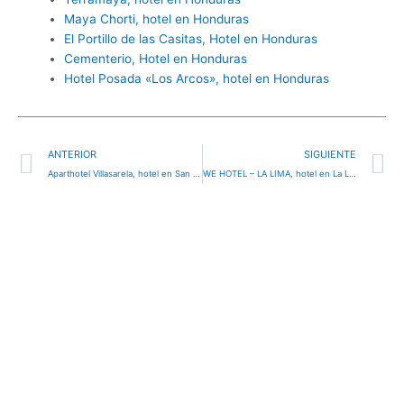
Maya Chorti, hotel en Honduras
El Portillo de las Casitas, Hotel en Honduras
Cementerio, Hotel en Honduras
Hotel Posada «Los Arcos», hotel en Honduras
Ant
S
ANTERIOR
SIGUIENTE
Aparthotel Villasarela, hotel en San Pedro Sula, Honduras
WE HOTEL – LA LIMA, hotel en La Lima, Honduras