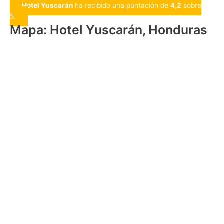
Hotel Yuscarán
ha recibido una puntación de
4,2
sobre
5.
Mapa: Hotel Yuscarán, Honduras