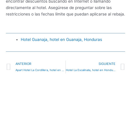
encontrar descuentos buscando en Internet o llamando
directamente al hotel. Asegúrese de preguntar sobre las
restricciones o las fechas límite que puedan aplicarse al rebaja.
Hotel Guanaja, hotel en Guanaja, Honduras
Ant
S
ANTERIOR
SIGUIENTE
Apart Hotel La Cordillera, hotel en San Pedro Sula, Honduras
Hotel La Escalinata, hotel en Honduras