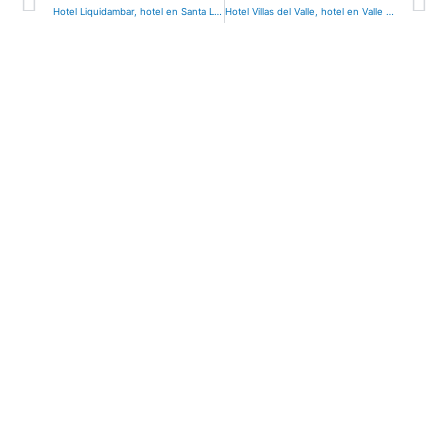
Hotel Liquidambar, hotel en Santa Lucía, Honduras
Hotel Villas del Valle, hotel en Valle de Ángeles, Honduras