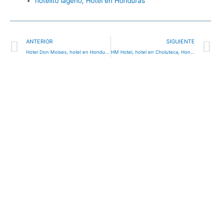
hotelito lageño, Hotel en Honduras
Ant
S
ANTERIOR
SIGUIENTE
Hotel Don Moises, hotel en Honduras
HM Hotel, hotel en Choluteca, Honduras