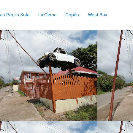
an Pedro Sula
La Ceiba
Copán
West Bay