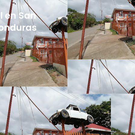
el en San
Honduras