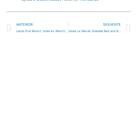
Ant
S
ANTERIOR
SIGUIENTE
Lands End Resort, hotel en West End, Honduras
Hotel La Villa de Soledad Bed and Breakfast in Pico Bonito, La Ceiba, Honduras, hotel en La Ceiba, Honduras