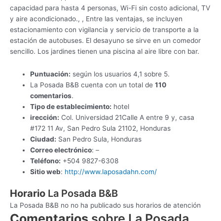
capacidad para hasta 4 personas, Wi-Fi sin costo adicional, TV
y aire acondicionado., , Entre las ventajas, se incluyen
estacionamiento con vigilancia y servicio de transporte a la
estación de autobuses. El desayuno se sirve en un comedor
sencillo. Los jardines tienen una piscina al aire libre con bar.
Puntuación:
según los usuarios 4,1 sobre 5.
La Posada B&B cuenta con un total de
110
comentarios
.
Tipo de establecimiento:
hotel
irección:
Col. Universidad 21Calle A entre 9 y, casa
#172 11 Av, San Pedro Sula 21102, Honduras
Ciudad:
San Pedro Sula, Honduras
Correo electrónico
: –
Teléfono:
+504 9827-6308
Sitio web
:
http://www.laposadahn.com/
Horario
La Posada B&B
La Posada B&B no no ha publicado sus horarios de atención
Comentarios
sobre La Posada