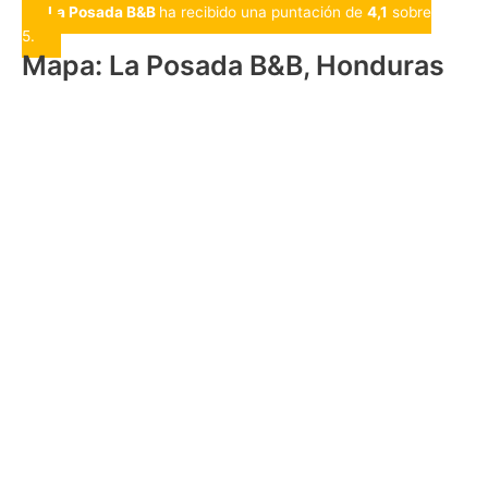
La Posada B&B
ha recibido una puntación de
4,1
sobre
5.
Mapa: La Posada B&B, Honduras