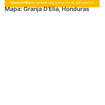
Granja D’Elia
ha recibido una puntación de
4,2
sobre 5.
Mapa: Granja D’Elia, Honduras