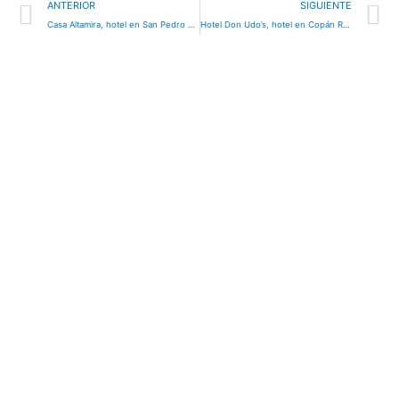
Ant
S
ANTERIOR
SIGUIENTE
Casa Altamira, hotel en San Pedro Sula, Honduras
Hotel Don Udo’s, hotel en Copán Ruinas, Honduras