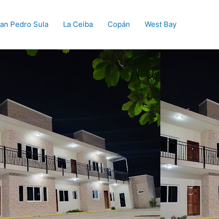
an Pedro Sula
La Ceiba
Copán
West Bay