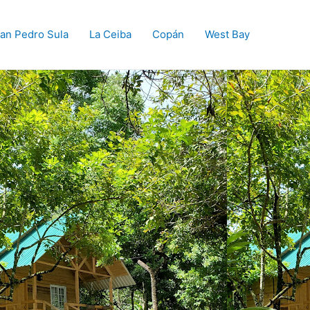
an Pedro Sula
La Ceiba
Copán
West Bay