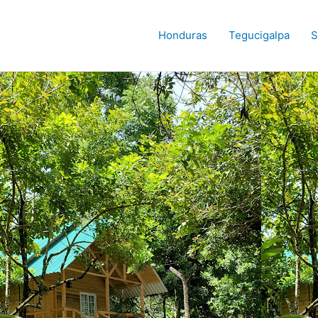
Honduras
Tegucigalpa
S