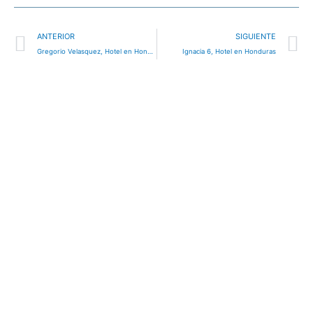
Ant
S
ANTERIOR
SIGUIENTE
Gregorio Velasquez, Hotel en Honduras
Ignacia 6, Hotel en Honduras