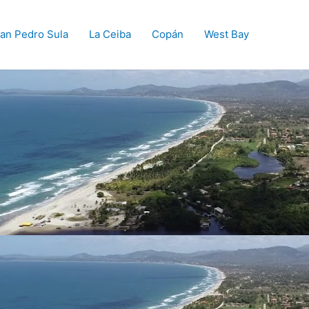
an Pedro Sula
La Ceiba
Copán
West Bay